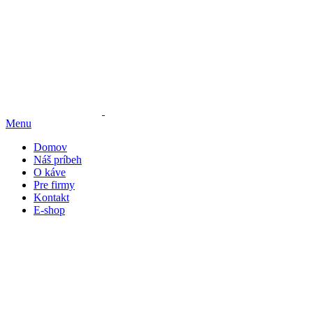
Menu
Domov
Náš príbeh
O káve
Pre firmy
Kontakt
E-shop