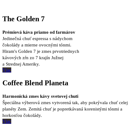
The Golden 7
Prémiová káva priamo od farmárov
Jedinečná chuť espressa s nádychom
čokolády a mierne ovocnými tónmi.
Hiram's Golden 7 je zmes prvotriednych
kávových zŕn zo 7 krajín Južnej
a Strednej Ameriky.
Viac
Coffee Blend Planeta
Harmonická zmes kávy svetovej chuti
Špeciálna výberová zmes vytvorená tak, aby pokrývala chuť celej
planéty Zem. Zemitá chuť je popretkávaná korenistými tónmi a
horkosťou čokolády.
Viac