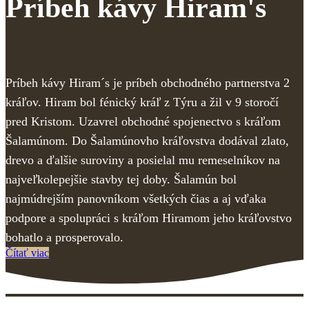
Príbeh kávy Hiram's
Príbeh kávy Hiram´s je príbeh obchodného partnerstva 2
kráľov. Hiram bol fénický kráľ z Týru a žil v 9 storočí
pred Kristom. Uzavrel obchodné spojenectvo s kráľom
Šalamúnom. Do Šalamúnovho kráľovstva dodával zlato,
drevo a ďalšie suroviny a posielal mu remeselníkov na
najveľkolepejšie stavby tej doby. Šalamún bol
najmúdrejším panovníkom všetkých čias a aj vďaka
podpore a spolupráci s kráľom Hiramom jeho kráľovstvo
bohatlo a prosperovalo.
Čítať viac